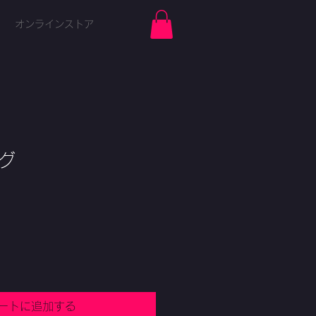
オンラインストア
グ
ートに追加する